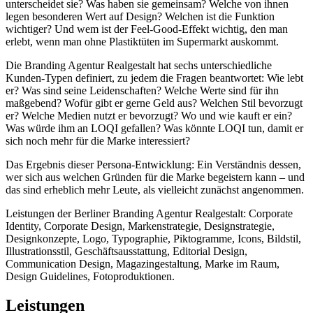
unterscheidet sie? Was haben sie gemeinsam? Welche von ihnen
legen besonderen Wert auf Design? Welchen ist die Funktion
wichtiger? Und wem ist der Feel-Good-Effekt wichtig, den man
erlebt, wenn man ohne Plastiktüten im Supermarkt auskommt.
Die Branding Agentur Realgestalt hat sechs unterschiedliche
Kunden-Typen definiert, zu jedem die Fragen beantwortet: Wie lebt
er? Was sind seine Leidenschaften? Welche Werte sind für ihn
maßgebend? Wofür gibt er gerne Geld aus? Welchen Stil bevorzugt
er? Welche Medien nutzt er bevorzugt? Wo und wie kauft er ein?
Was würde ihm an LOQI gefallen? Was könnte LOQI tun, damit er
sich noch mehr für die Marke interessiert?
Das Ergebnis dieser Persona-Entwicklung: Ein Verständnis dessen,
wer sich aus welchen Gründen für die Marke begeistern kann – und
das sind erheblich mehr Leute, als vielleicht zunächst angenommen.
Leistungen der Berliner Branding Agentur Realgestalt: Corporate
Identity, Corporate Design, Markenstrategie, Designstrategie,
Designkonzepte, Logo, Typographie, Piktogramme, Icons, Bildstil,
Illustrationsstil, Geschäftsausstattung, Editorial Design,
Communication Design, Magazingestaltung, Marke im Raum,
Design Guidelines, Fotoproduktionen.
Leistungen