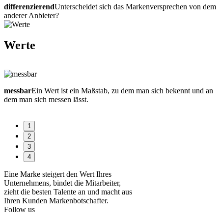
differenzierend
Unterscheidet sich das Markenversprechen von dem
anderer Anbieter?
Werte
messbar
Ein Wert ist ein Maßstab, zu dem man sich bekennt und an
v
dem man sich messen lässt.
z
e
1
2
3
4
Eine Marke steigert den Wert Ihres
Unternehmens, bindet die Mitarbeiter,
zieht die besten Talente an und macht aus
Ihren Kunden Markenbotschafter.
Follow us